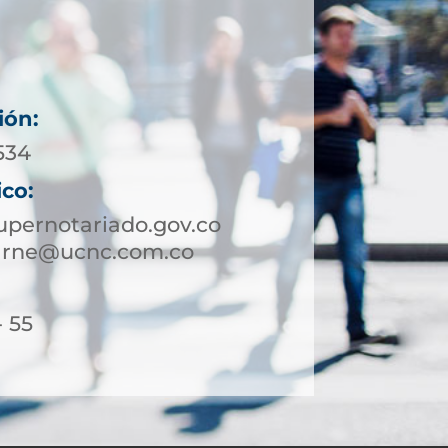
ión:
534
ico:
pernotariado.gov.co
arne@ucnc.com.co
- 55