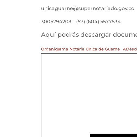
unicaguarne@supernotariado.gov.co
3005294203 – (57) (604) 5577534
Aquí podrás descargar docu
Organigrama Notaría Única de Guarne
ADesc