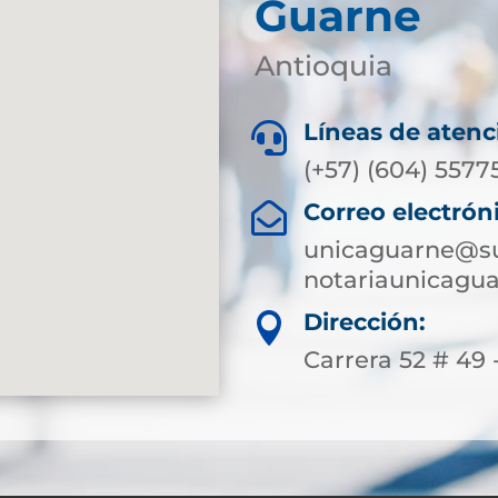
Guarne
Antioquia
Líneas de atenc

(+57) (604) 5577
Correo electrón

unicaguarne@su
notariaunicagu
Dirección:

Carrera 52 # 49 