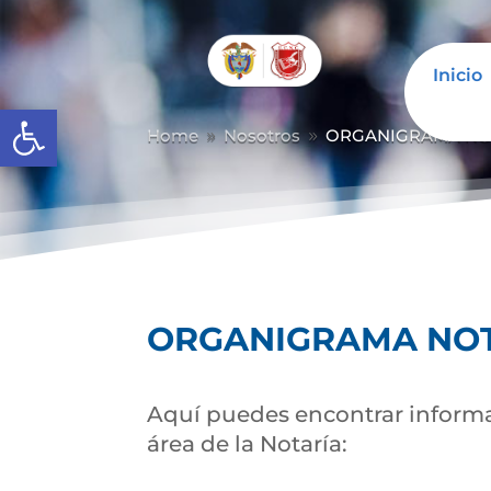
Inicio
Abrir barra de herramientas
Home
Nosotros
ORGANIGRAMA NOT
9
9
ORGANIGRAMA NOT
Aquí puedes encontrar informac
área de la Notaría: