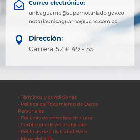
Correo electrónico:

unicaguarne@supernotariado.gov.co
notariaunicaguarne@ucnc.com.co
Dirección:

Carrera 52 # 49 - 55
• Términos y condiciones
• Política de Tratamiento de Datos
Personales
• Políticas de derechos de autor
• Certificado de Accesibilidad
• Políticas de Privacidad Web
• Mapa del Sitio