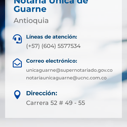
Notaría Única de
Guarne
Antioquia
Líneas de atención:

(+57) (604) 5577534
Correo electrónico:

unicaguarne@supernotariado.gov.co
notariaunicaguarne@ucnc.com.co
Dirección:

Carrera 52 # 49 - 55