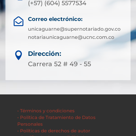
(+57) (604) 5577534
Correo electrónico:

unicaguarne@supernotariado.gov.co
notariaunicaguarne@ucnc.com.co
Dirección:

Carrera 52 # 49 - 55
• Términos y condiciones
• Política de Tratamiento de Datos
Personales
• Políticas de derechos de autor