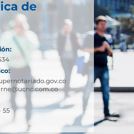
ica de
ión:
534
ico:
pernotariado.gov.co
arne@ucnc.com.co
- 55