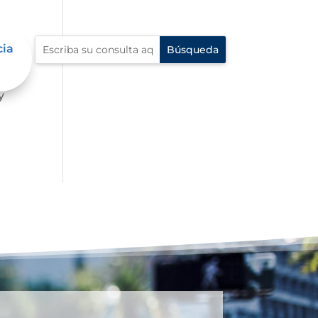
cia
 la
y