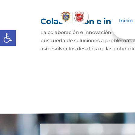
Colaboración e innovac
Inicio
Abrir barra de herramientas
La colaboración e innovación abierta e
búsqueda de soluciones a problemática
así resolver los desafíos de las entida