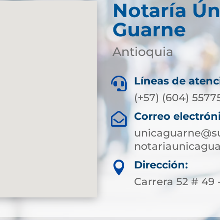
Notaría Ún
Guarne
Antioquia
Líneas de atenc

(+57) (604) 5577
Correo electrón

unicaguarne@su
notariaunicagu
Dirección:

Carrera 52 # 49 