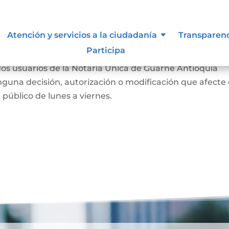
siones que puede afectar al
Atención y servicios a la ciudadanía
Transparen
Participa
usuarios de la Notaría Única de Guarne Antioquia
guna decisión, autorización o modificación que afecte 
l público de lunes a viernes.