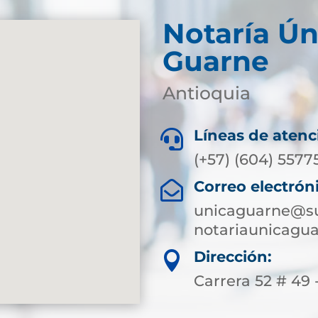
Notaría Ún
Guarne
Antioquia
Líneas de atenc

(+57) (604) 5577
Correo electrón

unicaguarne@su
notariaunicagu
Dirección:

Carrera 52 # 49 