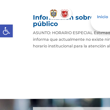
Información sobre deci
Inicio
público
Abrir barra de herramientas
ASUNTO: HORARIO ESPECIAL Estimados 
informa que actualmente no existe nin
horario institucional para la atención a