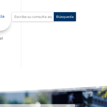
cia
el