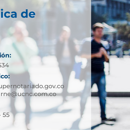
ica de
ión:
534
ico:
pernotariado.gov.co
arne@ucnc.com.co
- 55