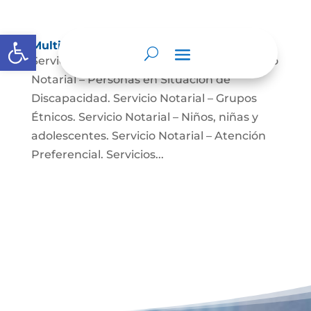
Abrir barra de herramientas
Multimedia
Servicio Notarial – Fuerzas Militares. Servicio
Notarial – Personas en Situación de
Discapacidad. Servicio Notarial – Grupos
Étnicos. Servicio Notarial – Niños, niñas y
adolescentes. Servicio Notarial – Atención
Preferencial. Servicios...