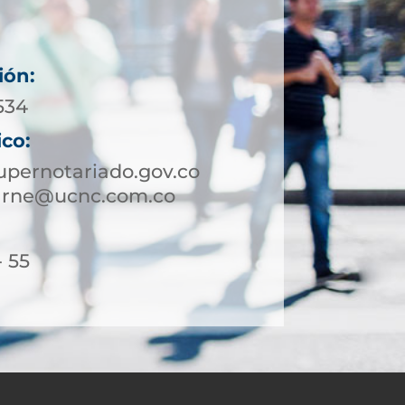
ión:
534
ico:
pernotariado.gov.co
arne@ucnc.com.co
- 55