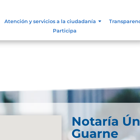
ue les aplique de interés.
Atención y servicios a la ciudadanía
Transparen
Participa
Notaría Ún
Guarne